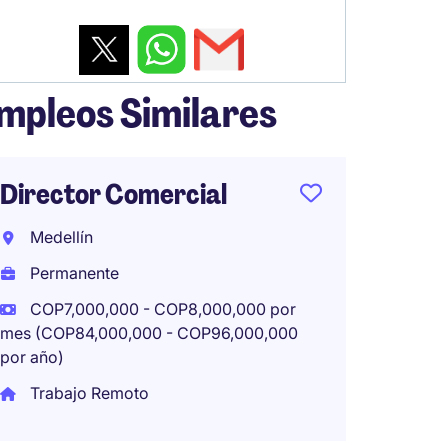
mpleos Similares
Director Comercial
Soluti
Manag
Medellín
Bogot
Permanente
Perma
COP7,000,000 - COP8,000,000 por
mes (COP84,000,000 - COP96,000,000
COP15,
por año)
mes (COP1
por año)
Trabajo Remoto