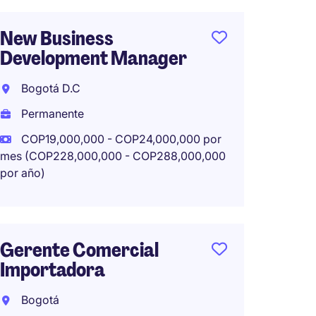
Direct
New Business
Cali
Development Manager
Colom
Bogotá D.C
Perma
Permanente
COP19,000,000 - COP24,000,000 por
mes (COP228,000,000 - COP288,000,000
por año)
Direct
Compa
de Ten
Gerente Comercial
Bogot
Importadora
Perma
Bogotá