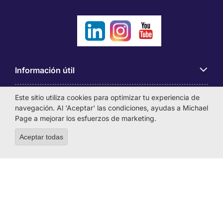
Información útil
Este sitio utiliza cookies para optimizar tu experiencia de
Búsqueda de empleo
navegación. Al 'Aceptar' las condiciones, ayudas a Michael
Page a mejorar los esfuerzos de marketing.
Empresas
Aceptar todas
Withdraw consent
Sobre Michael Page
MICHAEL PAGE INTERNATIONAL COLOMBIA S.A.