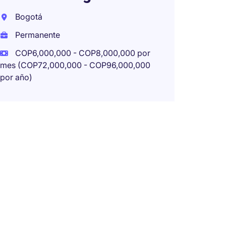
Bogotá
Bogot
Permanente
Perma
COP6,000,000 - COP8,000,000 por
mes (COP72,000,000 - COP96,000,000
por año)
Gerent
Admini
Bogot
Perma
COP22
mes (COP
por año)