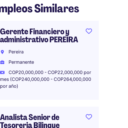
mpleos Similares
Gerente Financiero y
Finan
administrativo PEREIRA
bilingü
Comap
Pereira
Bogot
Permanente
Perma
COP20,000,000 - COP22,000,000 por
mes (COP240,000,000 - COP264,000,000
COP18,
por año)
mes (COP
por año)
Analista Senior de
Tesoreria Bilingue
Lider 