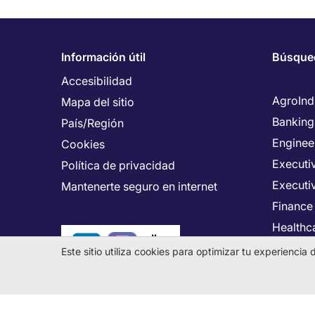
Información útil
Búsque
Accesibilidad
AgroInd
Mapa del sitio
Banking
País/Región
Enginee
Cookies
Executiv
Política de privacidad
Executi
Mantenerte seguro en internet
Finance
Healthca
Human 
Este sitio utiliza cookies para optimizar tu experienci