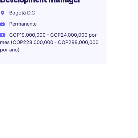
COP18
Bogotá D.C
mes (COP
por año)
Permanente
COP19,000,000 - COP24,000,000 por
mes (COP228,000,000 - COP288,000,000
por año)
Key Ac
Plasti
Bogot
Perma