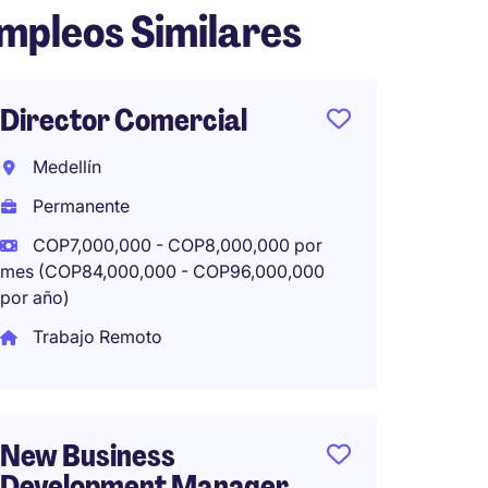
mpleos Similares
Director Comercial
Accoun
Latam 
Medellín
Tecnol
Permanente
Colom
COP7,000,000 - COP8,000,000 por
Perma
mes (COP84,000,000 - COP96,000,000
por año)
Trabajo Remoto
Gerent
Bogot
New Business
Perma
Development Manager