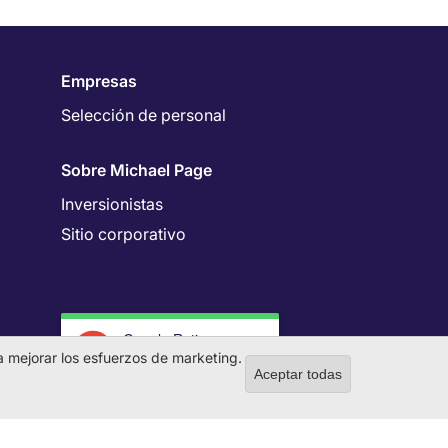
Empresas
Selección de personal
Sobre Michael Page
Inversionistas
Sitio corporativo
Google Rating
4.7
 a mejorar los esfuerzos de marketing.
Aceptar todas
Withdraw co