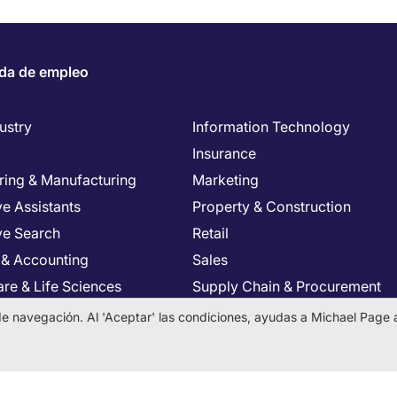
da de empleo
ustry
Information Technology
Insurance
ring & Manufacturing
Marketing
e Assistants
Property & Construction
ve Search
Retail
 & Accounting
Sales
re & Life Sciences
Supply Chain & Procurement
Resources
Tax & Legal
a de navegación. Al 'Aceptar' las condiciones, ayudas a Michael Page