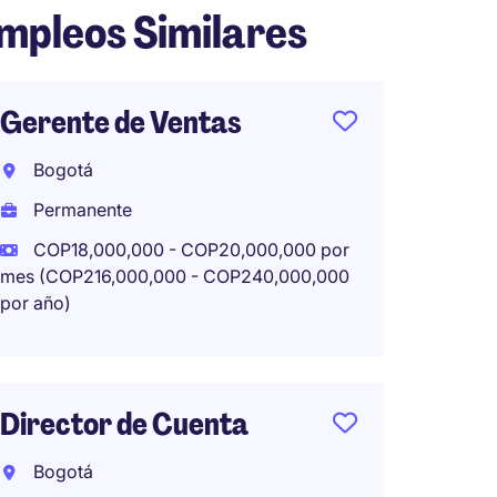
mpleos Similares
Gerente de Ventas
KAM -
(Biling
Bogotá
Bogot
Permanente
Perma
COP18,000,000 - COP20,000,000 por
mes (COP216,000,000 - COP240,000,000
COP9,0
por año)
mes (COP1
por año)
Director de Cuenta
Retail
Bogotá
Manag