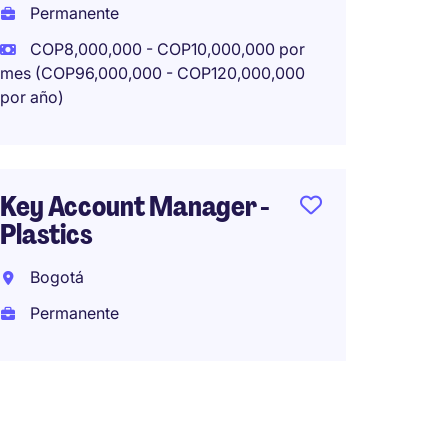
Permanente
Bogot
COP8,000,000 - COP10,000,000 por
Tempo
mes (COP96,000,000 - COP120,000,000
por año)
COP15,
mes (COP1
por año)
Key Account Manager -
Plastics
Direct
Bogotá
Compa
de Ten
Permanente
Bogot
Perma