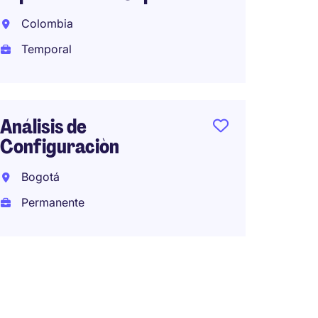
Colombia
Data E
Cloud 
Temporal
Bogot
Tempo
Análisis de
Configuraciòn
Bogotá
Permanente