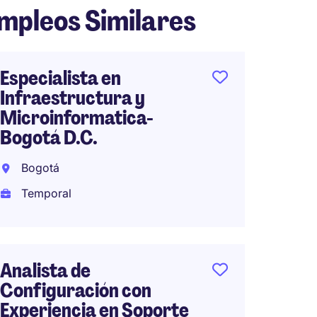
mpleos Similares
Especialista en
Ingeni
Infraestructura y
Medell
Microinformatica-
Bogotá D.C.
Tempo
Bogotá
Temporal
IT Sup
Bogot
Analista de
Tempo
Configuración con
Experiencia en Soporte