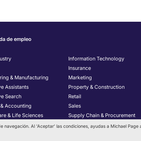
da de empleo
ustry
Information Technology
Insurance
ring & Manufacturing
Marketing
e Assistants
Property & Construction
ve Search
Retail
 & Accounting
Sales
re & Life Sciences
Supply Chain & Procurement
Resources
Tax & Legal
a de navegación. Al 'Aceptar' las condiciones, ayudas a Michael Page