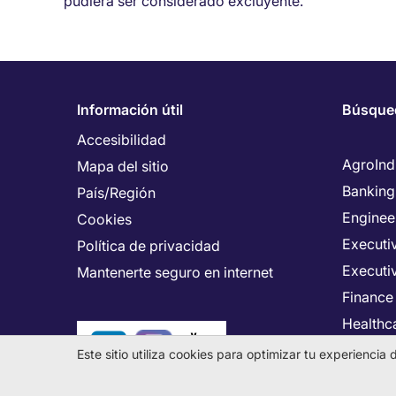
pudiera ser considerado excluyente.
Información útil
Búsque
Accesibilidad
AgroInd
Mapa del sitio
Banking
País/Región
Enginee
Cookies
Executiv
Política de privacidad
Executi
Mantenerte seguro en internet
Finance
Healthca
Human 
Este sitio utiliza cookies para optimizar tu experienci