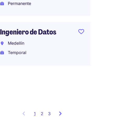
Permanente
Strate
Consu
Ingeniero de Datos
Bogot
Medellín
Tempo
Temporal
1
Showing
2
3