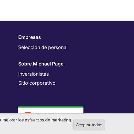
Empresas
Selección de personal
Sobre Michael Page
Inversionistas
Sitio corporativo
Google Rating
4.7
 a mejorar los esfuerzos de marketing.
Aceptar todas
Withdraw co