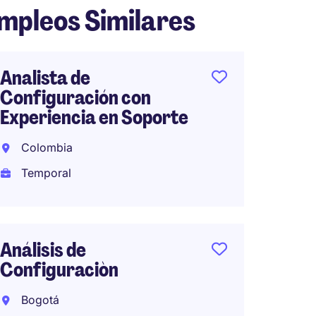
mpleos Similares
Analista de
IT Sup
Configuración con
Bogot
Experiencia en Soporte
Tempo
Colombia
Temporal
Data E
Cloud 
Análisis de
Bogot
Configuraciòn
Tempo
Bogotá