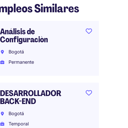
mpleos Similares
Análisis de
Data E
Configuraciòn
Cloud 
Bogotá
Bogot
Permanente
Tempo
DESARROLLADOR
Strate
BACK-END
Consu
Bogotá
Bogot
Temporal
Tempo