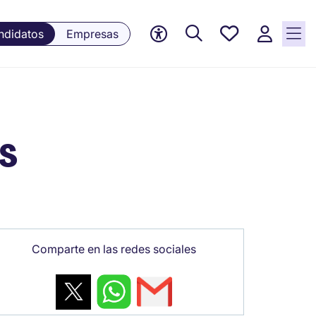
Empleos
ndidatos
Empresas
guardados,
0 Empleos
guardados
actualmente
es
Comparte en las redes sociales