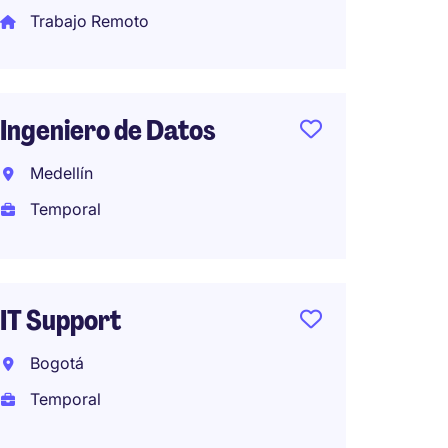
Trabajo Remoto
Líder T
(Billin
Ingeniero de Datos
Bogot
Medellín
Perma
Temporal
COP10,
mes (COP1
por año)
IT Support
Bogotá
Temporal