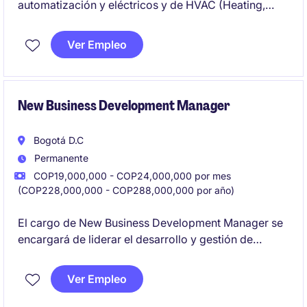
automatización y eléctricos y de HVAC (Heating,
Ventilation and Air Conditioning) está orientado a
liderar estrategias comerciales y gestionar equipos
Ver Empleo
de ventas para alcanzar los objetivos establecidos.
Perfil con más de 7 años de experiencia B2B
liderando equipos, manejando P&L, Inglés B2 y debe
contar con experiencia en el sector de HVAC.
New Business Development Manager
Bogotá D.C
Permanente
COP19,000,000 - COP24,000,000 por mes
(COP228,000,000 - COP288,000,000 por año)
El cargo de New Business Development Manager se
encargará de liderar el desarrollo y gestión de
nuevas oportunidades comerciales.
Ver Empleo