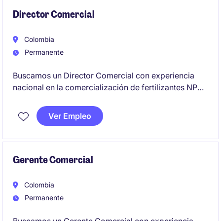
Director Comercial
Colombia
Permanente
Buscamos un Director Comercial con experiencia
nacional en la comercialización de fertilizantes NPK,
especialidades y productos para nutrición vegetal.
Será responsable de impulsar el crecimiento de la
Ver Empleo
línea de negocio, desarrollar nuevos mercados y
clientes, y fortalecer el posicionamiento del
portafolio en las principales regiones agrícolas del
país.
Gerente Comercial
Colombia
Permanente