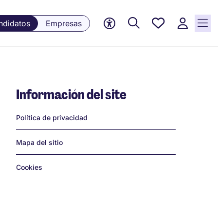
Empleos
ndidatos
Empresas
guardados,
0 Empleos
guardados
actualmente
Información del site
Links
Política de privacidad
Mapa del sitio
Cookies