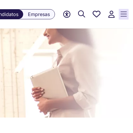
Empleos
ndidatos
Empresas
guardados,
0 Empleos
guardados
actualmente