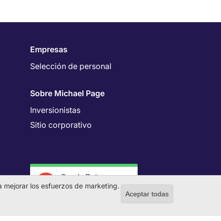
Empresas
Selección de personal
Sobre Michael Page
Inversionistas
Sitio corporativo
Google Rating
4.7
 a mejorar los esfuerzos de marketing.
Aceptar todas
Withdraw co