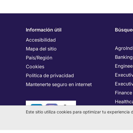
Información útil
Búsque
Accesibilidad
AgroInd
Mapa del sitio
Banking
País/Región
Enginee
Cookies
Executiv
Política de privacidad
Executi
Mantenerte seguro en internet
Finance
Healthca
Human 
Este sitio utiliza cookies para optimizar tu experienci