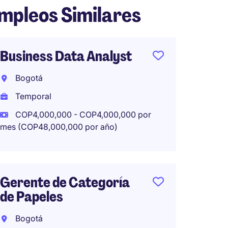
mpleos Similares
Business Data Analyst
Analis
Comun
Bogotá
Corpor
Estrat
Temporal
COP4,000,000 - COP4,000,000 por
Bogot
mes (COP48,000,000 por año)
Tempo
COP6,5
mes (COP
Gerente de Categoría
por año)
de Papeles
Bogotá