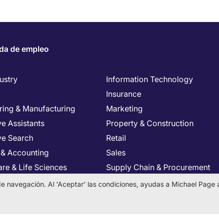
da de empleo
ustry
Information Technology
Insurance
ring & Manufacturing
Marketing
e Assistants
Property & Construction
ve Search
Retail
 & Accounting
Sales
re & Life Sciences
Supply Chain & Procurement
Resources
Tax & Legal
a de navegación. Al 'Aceptar' las condiciones, ayudas a Michael Page