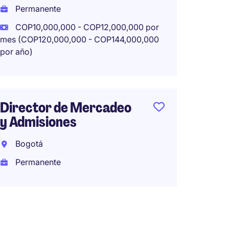
Jefe d
Permanente
COP10,000,000 - COP12,000,000 por
Bogot
mes (COP120,000,000 - COP144,000,000
Perma
por año)
COP10,
mes (COP1
por año)
Director de Mercadeo
y Admisiones
Bogotá
Permanente