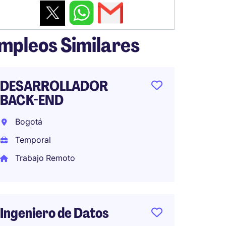
mpleos Similares
DESARROLLADOR
PROFE
BACK-END
DESAR
MANT
Bogotá
SALES
Temporal
Bogot
Trabajo Remoto
Perma
Ingeniero de Datos
Proje