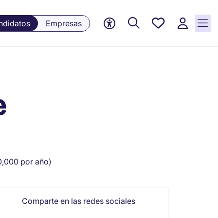
Empleos
ndidatos
Empresas
guardados,
0 Empleos
guardados
actualmente
e
,000 por año)
Comparte en las redes sociales