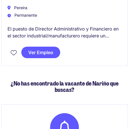
Pereira
Permanente
El puesto de Director Administrativo y Financiero en
el sector industrial/manufacturero requiere un
liderazgo estratégico para gestionar las áreas
administrativas y financieras de una empresa en
Ver Empleo
Pereira. Se busca un/a profesional con experiencia
en la optimización de recursos y toma de decisiones
clave para el desarrollo organizacional.
¿No has encontrado la vacante de Nariño que
buscas?