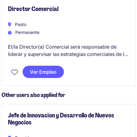
Director Comercial
Pasto
Permanente
El/la Director(a) Comercial será responsable de
liderar y supervisar las estrategias comerciales de la
operación multiproteína en la zona Nariño-
Putumayo, asegurando la correcta ejecución del
Ver Empleo
modelo comercial y el desarrollo del territorio. Este
puesto requiere habilidades de liderazgo,
planificación estratégica y un enfoque sólido en el
Other users also applied for
cumplimiento de metas comerciales y la gestión
integral de canales e inventarios.
Jefe de Innovación y Desarrollo de Nuevos
Negocios