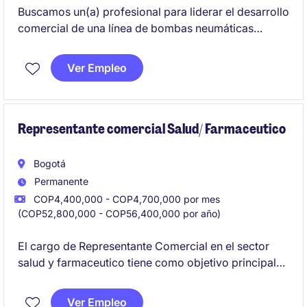
Buscamos un(a) profesional para liderar el desarrollo
comercial de una línea de bombas neumáticas
industriales, impulsando la apertura de mercado, la
generación de nuevos negocios y el crecimiento de
Ver Empleo
la participación de esta línea en Colombia.
Representante comercial Salud/ Farmaceutico
Bogotá
Permanente
COP4,400,000 - COP4,700,000 por mes
(COP52,800,000 - COP56,400,000 por año)
El cargo de Representante Comercial en el sector
salud y farmaceutico tiene como objetivo principal
gestionar las ventas y mantener relaciones sólidas
con los clientes en Bogotá. El profesional será
Ver Empleo