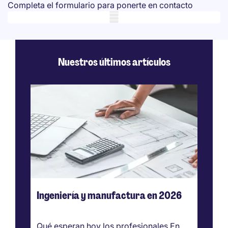
Completa el formulario para ponerte en contacto
Mobile skeleton
Nuestros últimos artículos
Ingeniería y manufactura en 2026
Me
Te
Qué esperan hoy los profesionales En
Me