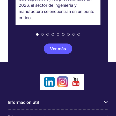
2026, el sector de ingeniería y
Te
manufactura se encuentran en un punto
de
crítico…
m
Ver más
Información útil