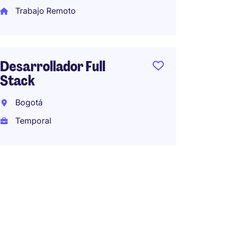
Trabajo Remoto
Líder T
(Billin
Desarrollador Full
Bogot
Stack
Perma
Bogotá
COP10,
mes (COP1
Temporal
por año)