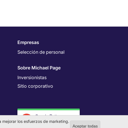
Empresas
Selección de personal
Sobre Michael Page
Inversionistas
Sitio corporativo
Google Rating
4.7
 a mejorar los esfuerzos de marketing.
Aceptar todas
Withdraw co