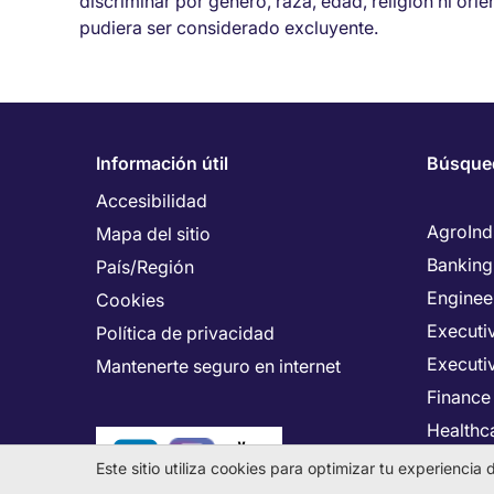
discriminar por género, raza, edad, religión ni ori
pudiera ser considerado excluyente.
Información útil
Búsque
Accesibilidad
AgroInd
Mapa del sitio
Banking
País/Región
Enginee
Cookies
Executiv
Política de privacidad
Executi
Mantenerte seguro en internet
Finance
Healthca
Human 
Este sitio utiliza cookies para optimizar tu experienci