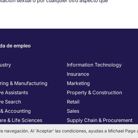
entación sexual o por cualquier otro aspecto que
da de empleo
ustry
Information Technology
Insurance
ring & Manufacturing
Marketing
e Assistants
Property & Construction
ve Search
Retail
 & Accounting
Sales
re & Life Sciences
Supply Chain & Procurement
Resources
Tax & Legal
a de navegación. Al 'Aceptar' las condiciones, ayudas a Michael Page