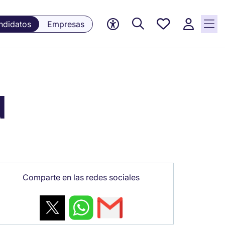
Empleos
ndidatos
Empresas
guardados,
0 Empleos
guardados
actualmente
d
Comparte en las redes sociales