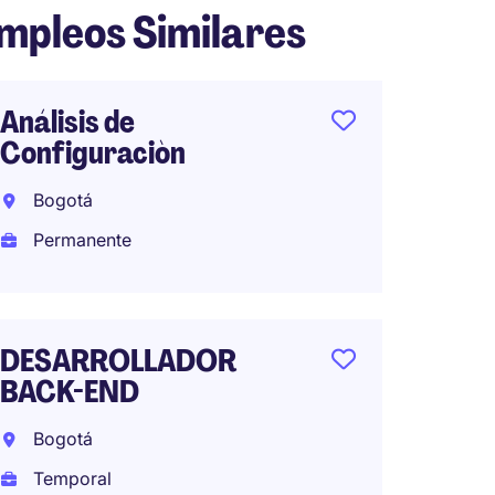
mpleos Similares
Análisis de
IT Sup
Configuraciòn
Bogot
Bogotá
Tempo
Permanente
Data E
DESARROLLADOR
Cloud 
BACK-END
Bogot
Bogotá
Tempo
Temporal