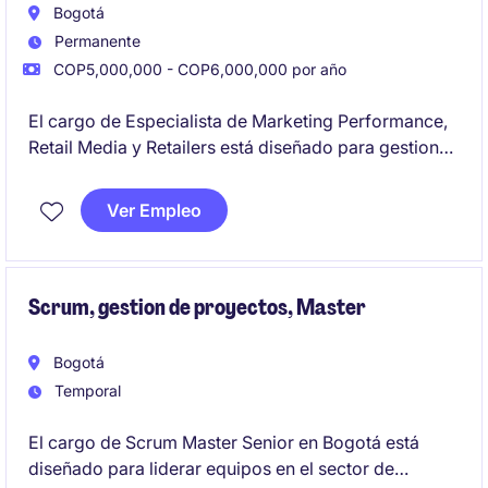
Bogotá
Permanente
COP5,000,000 - COP6,000,000 por año
El cargo de Especialista de Marketing Performance,
Retail Media y Retailers está diseñado para gestionar
estrategias de marketing digital en el sector de
FMCG desde Bogotá, optimizando campañas y
Ver Empleo
colaborando con retailers para maximizar
resultados. Este rol es clave para implementar y
analizar estrategias que impulsen el rendimiento en
plataformas digitales.
Scrum, gestion de proyectos, Master
Bogotá
Temporal
El cargo de Scrum Master Senior en Bogotá está
diseñado para liderar equipos en el sector de