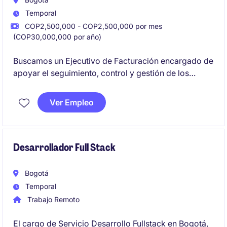
Temporal
COP2,500,000 - COP2,500,000 por mes
(COP30,000,000 por año)
Buscamos un Ejecutivo de Facturación encargado de
apoyar el seguimiento, control y gestión de los
procesos de facturación, órdenes de compra y
actividades administrativas del área. Su misión será
Ver Empleo
asegurar la precisión y el cumplimiento de los
procedimientos establecidos, garantizando una
gestión eficiente de los servicios prestados a los
clientes.
Desarrollador Full Stack
Bogotá
Temporal
Trabajo Remoto
El cargo de Servicio Desarrollo Fullstack en Bogotá,