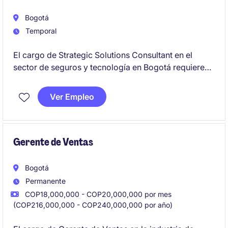
actividades relacionadas con la gestión de
programas y membresías.
Bogotá
Temporal
El cargo de Strategic Solutions Consultant en el
sector de seguros y tecnología en Bogotá requiere
conocimientos especializados para desarrollar
soluciones estratégicas que impulsen la eficiencia y
Ver Empleo
el crecimiento de la organización. Este rol temporal
está orientado a profesionales con habilidades
técnicas y capacidad de análisis para implementar
proyectos tecnológicos de alto impacto.
Gerente de Ventas
Bogotá
Permanente
COP18,000,000 - COP20,000,000 por mes
(COP216,000,000 - COP240,000,000 por año)