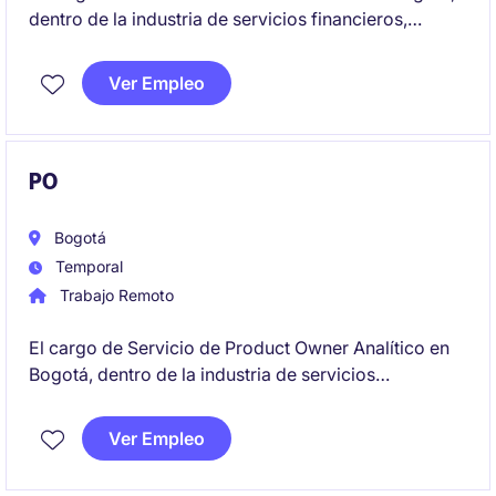
dentro de la industria de servicios financieros,
requiere experiencia en desarrollo de software
fullstack para contribuir al diseño, implementación y
Ver Empleo
mantenimiento de soluciones tecnológicas
innovadoras.
PO
Bogotá
Temporal
Trabajo Remoto
El cargo de Servicio de Product Owner Analítico en
Bogotá, dentro de la industria de servicios
financieros, está enfocado en liderar la gestión de
productos tecnológicos con un enfoque analítico.
Ver Empleo
Este rol temporal busca garantizar el cumplimiento
de los objetivos estratégicos del área de tecnología.