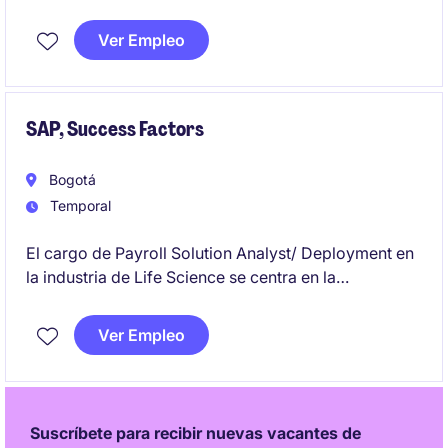
tecnología y telecomunicaciones, asegurando la
implementación efectiva de metodologías ágiles.
Ver Empleo
Este rol requiere experiencia gestionando proyectos
complejos y facilitando la colaboración entre
equipos multidisciplinarios
SAP, Success Factors
Bogotá
Temporal
El cargo de Payroll Solution Analyst/ Deployment en
la industria de Life Science se centra en la
implementación de soluciones tecnológicas
relacionadas con la gestión de nómina. Este rol se
Ver Empleo
desarrollará en Bogotá y requiere habilidades
técnicas específicas para asegurar la correcta
ejecución de proyectos
Suscríbete para recibir nuevas vacantes de