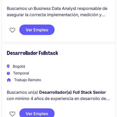
Buscamos un Business Data Analyst responsable de
asegurar la correcta implementación, medición y
análisis de datos de campañas digitales. La posición
apoyará la consolidación, estructuración y análisis
Ver Empleo
de información proveniente de distintas plataformas
y fuentes de datos, transformándola en insights
accionables para la toma de decisiones.
Desarrollador Fullstack
Bogotá
Temporal
Trabajo Remoto
Buscamos un(a)
Desarrollador(a) Full Stack Senior
con mínimo 4 años de experiencia en desarrollo de
software, capaz de diseñar, desarrollar y mantener
aplicaciones escalables bajo altos estándares de
Ver Empleo