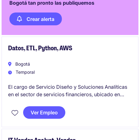
Bogotá tan pronto las publiquemos
Crear alerta
Datos, ETL, Python, AWS
Bogotá
Temporal
El cargo de Servicio Diseño y Soluciones Analíticas
en el sector de servicios financieros, ubicado en
Bogotá, se enfoca en la implementación de
soluciones tecnológicas y analíticas para optimizar
Ver Empleo
procesos y apoyar la toma de decisiones
estratégicas. El rol está orientado a profesionales
con conocimientos en tecnología y análisis de datos