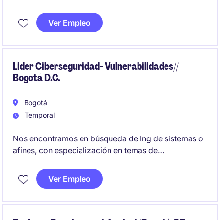
estrategias comerciales para incrementar las ventas
y fortalecer la presencia en el mercado.
Ver Empleo
Lider Ciberseguridad- Vulnerabilidades//
Bogotá D.C.
Bogotá
Temporal
Nos encontramos en búsqueda de Ing de sistemas o
afines, con especialización en temas de
Ciberseguridad, y experiencia técnica general de 5
años en Ciberseguridad y/o seguridad de la
Ver Empleo
Información, mandatorio Gestión de
Vulnerabilidades.