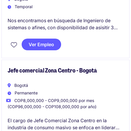
Temporal
Nos encontramos en búsqueda de Ingeniero de
sistemas o afines, con disponibilidad de asisitir 3
días a oficina Bogotá D.C. con experiencia minimo de
5 años en administración
Windows Server, Active
Ver Empleo
Directory, GPO, soporte de infraestructura, gestión
de incidentes y plataformas transaccionales
, con
orientación al servicio, capacidad de análisis y
resolución de problemas.
Jefe comercial Zona Centro - Bogotá
Bogotá
Permanente
COP8,000,000 - COP9,000,000 por mes
(COP96,000,000 - COP108,000,000 por año)
El cargo de Jefe Comercial Zona Centro en la
industria de consumo masivo se enfoca en liderar