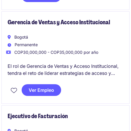
calidad, trabajando en entornos ágiles y
colaborativos.
Gerencia de Ventas y Acceso Institucional
Bogotá
Permanente
COP30,000,000 - COP35,000,000 por año
El rol de Gerencia de Ventas y Acceso Institucional,
tendra el reto de liderar estrategias de acceso y
comerciales, través de un enfoque orientado a
resultados, gestionando portafolio en el canal
Ver Empleo
institucional, con un profundo entendimiento de las
dinámicas del sistema de salud y de acuerdo con los
objetivos d ela compñaía.
Ejecutivo de Facturación
Bogotá