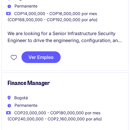
Permanente
COP14,000,000 - COP16,000,000 por mes
(COP168,000,000 - COP192,000,000 por año)
We are looking for a Senior Infrastructure Security
Engineer to drive the engineering, configuration, and
optimization of enterprise server management
capabilities using the Tanium platform. The role plays
Ver Empleo
a critical part in enhancing security, compliance,
patch management, automation, and vulnerability
remediation across a global infrastructure landscape.
Finance Manager
Bogotá
Permanente
COP20,000,000 - COP180,000,000 por mes
(COP240,000,000 - COP2,160,000,000 por año)