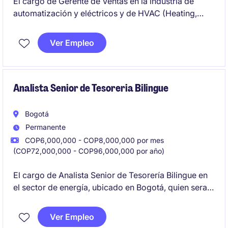
El cargo de Gerente de Ventas en la industria de
automatización y eléctricos y de HVAC (Heating,
Ventilation and Air Conditioning) está orientado a
liderar estrategias comerciales y gestionar equipos
Ver Empleo
de ventas para alcanzar los objetivos establecidos.
Perfil con más de 7 años de experiencia B2B
liderando equipos, manejando P&L, Inglés B2 y debe
contar con experiencia en el sector de HVAC.
Analista Senior de Tesoreria Bilingue
Bogotá
Permanente
COP6,000,000 - COP8,000,000 por mes
(COP72,000,000 - COP96,000,000 por año)
El cargo de Analista Senior de Tesorería Bilingue en
el sector de energía, ubicado en Bogotá, quien sera
responsable de Garantizar la adecuada
administración de la liquidez de la compañía a través
Ver Empleo
de la gestión de pagos, flujo de caja, operaciones