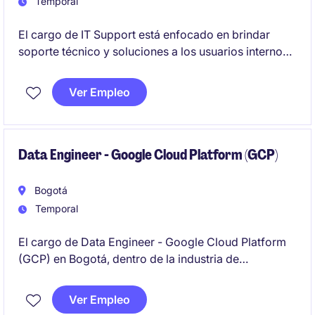
Temporal
El cargo de IT Support está enfocado en brindar
soporte técnico y soluciones a los usuarios internos,
asegurando el correcto funcionamiento de los
sistemas y equipos tecnológicos. Este rol, ubicado
Ver Empleo
en Bogotá, corresponde a un reemplazo temporal
dentro del sector de servicios financieros.
Data Engineer - Google Cloud Platform (GCP)
Bogotá
Temporal
El cargo de Data Engineer - Google Cloud Platform
(GCP) en Bogotá, dentro de la industria de
Tecnología y Telecomunicaciones, requiere
experiencia en el manejo de datos en entornos de
Ver Empleo
nube, específicamente en la plataforma GCP, para