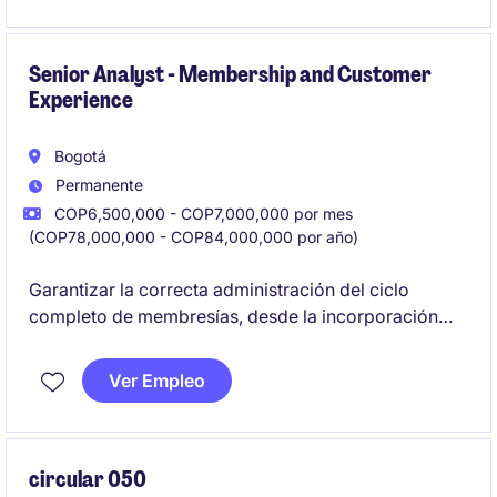
diseñar y optimizar soluciones de datos. Este rol
temporal se enfoca en implementar estrategias
tecnológicas para la gestión eficiente de grandes
Senior Analyst - Membership and Customer
Experience
volúmenes de información.
Bogotá
Permanente
COP6,500,000 - COP7,000,000 por mes
(COP78,000,000 - COP84,000,000 por año)
Garantizar la correcta administración del ciclo
completo de membresías, desde la incorporación
hasta su mantenimiento continuo, asegurando la
calidad, integridad y actualización de la información
Ver Empleo
en los diferentes sistemas de la organización.
Adicionalmente, apoyar los procesos de pagos
trimestrales a clientes, contribuyendo a la entrega
oportuna y precisa de reportes, rebates y demás
circular 050