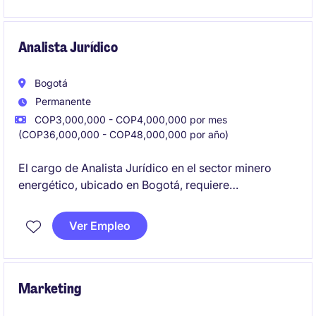
financieras y proyectos de mejora, asegurando
eficiencia, control y sostenibilidad financiera.
Analista Jurídico
Bogotá
Permanente
COP3,000,000 - COP4,000,000 por mes
(COP36,000,000 - COP48,000,000 por año)
El cargo de Analista Jurídico en el sector minero
energético, ubicado en Bogotá, requiere
conocimientos en legislación aplicable y habilidades
para analizar y gestionar asuntos legales. La
Ver Empleo
posición implica contribuir al cumplimiento
normativo y brindar soporte legal en los procesos
internos.
Marketing