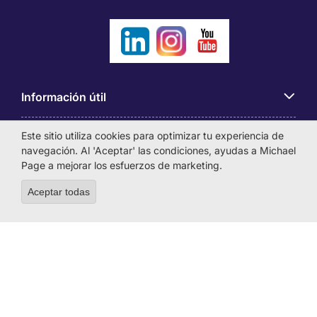
Información útil
Este sitio utiliza cookies para optimizar tu experiencia de
Búsqueda de empleo
navegación. Al 'Aceptar' las condiciones, ayudas a Michael
Page a mejorar los esfuerzos de marketing.
Empresas
Aceptar todas
Withdraw consent
Sobre Michael Page
MICHAEL PAGE INTERNATIONAL COLOMBIA S.A.