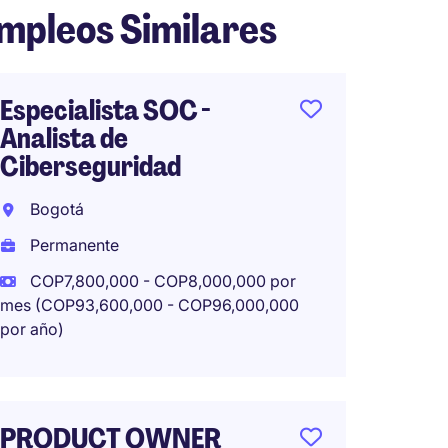
mpleos Similares
Especialista SOC -
Arquit
Analista de
Soluci
Ciberseguridad
Colom
Bogotá
Tempo
Permanente
Traba
COP7,800,000 - COP8,000,000 por
mes (COP93,600,000 - COP96,000,000
por año)
Geren
Cibers
PRODUCT OWNER
Bogot