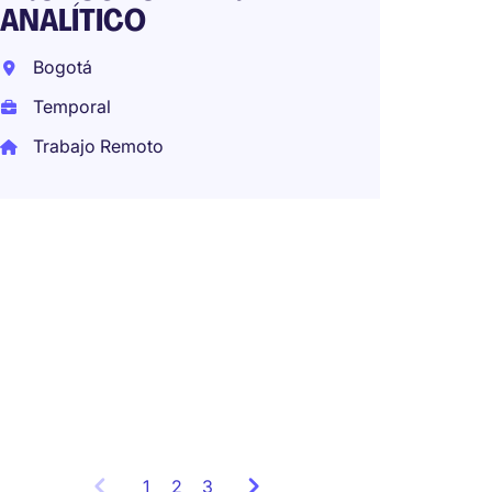
ANALÍTICO
Perma
COP27
Bogotá
mes (COP
Temporal
por año)
Trabajo Remoto
Integr
Bogot
Tempo
Traba
1
Showing
2
3