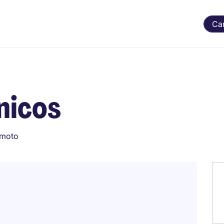
Ca
nicos
emoto