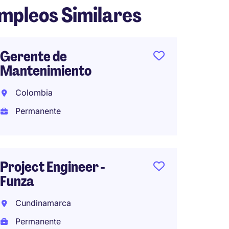
mpleos Similares
Gerente de
Contr
Mantenimiento
(Plant
Colombia
Bogot
Permanente
Perma
Project Engineer -
Projec
Funza
Energí
Fotovo
Cundinamarca
Bogot
Permanente