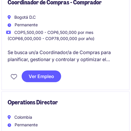
dar cumplimiento a todas las obligaciones
Coordinador de Compras - Comprador
gubernamentales, sus actividades son:
Bogotá D.C
Permanente
COP5,500,000 - COP6,500,000 por mes
(COP66,000,000 - COP78,000,000 por año)
Se busca un/a Coordinador/a de Compras para
planificar, gestionar y controlar y optimizar el
proceso de adquisición de bienes, materiales,
insumos y repuestos en el sector industrial y de
Ver Empleo
manufactura. Este rol requiere habilidades
estratégicas y operativas para garantizar la
eficiencia en la cadena de suministro, asegurando el
abastecimiento oportuno, con criterios de calidad,
Operations Director
costo, trazabilidad y cumplimiento normativo.
Colombia
Permanente