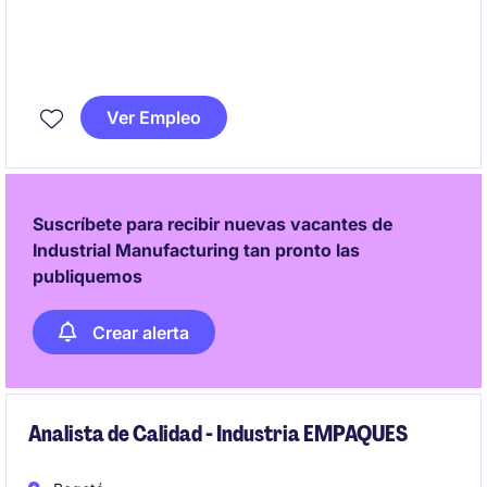
We are looking for a detail-oriented and analytical
Financial Analyst
to support the finance operations
Ver Empleo
of our Swiss entities while working closely with the
U.S. corporate FP&A team.
This role combines
financial planning & analysis
Suscríbete para recibir nuevas vacantes de
(70%) and accounting (30%)
, playing a key role in
Industrial Manufacturing tan pronto las
month-end close, forecasting, and financial reporting
publiquemos
quality improvements.
Crear alerta
Analista de Calidad - Industria EMPAQUES