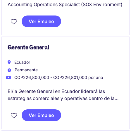
Accounting Operations Specialist (SOX Environment)
Ver Empleo
Gerente General
Ecuador
Permanente
COP226,800,000 - COP226,801,000 por año
El/la Gerente General en Ecuador liderará las
estrategias comerciales y operativas dentro de la
industria industrial/manufacturera. Será responsable
de impulsar el crecimiento del negocio y garantizar
Ver Empleo
la excelencia en la ejecución de ventas y
operaciones.