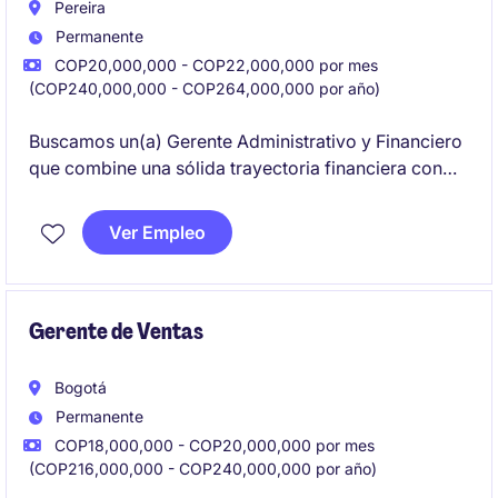
Pereira
Permanente
COP20,000,000 - COP22,000,000 por mes
(COP240,000,000 - COP264,000,000 por año)
Buscamos un(a) Gerente Administrativo y Financiero
que combine una sólida trayectoria financiera con
capacidad para liderar procesos de transformación
administrativa, capaz de fortalecer la estructura
Ver Empleo
administrativa, contable, tributaria y tecnológica de
una compañía manufacturera con una cultura
organizacional consolidada y en pleno proceso de
evolución.
Gerente de Ventas
Bogotá
Permanente
COP18,000,000 - COP20,000,000 por mes
(COP216,000,000 - COP240,000,000 por año)