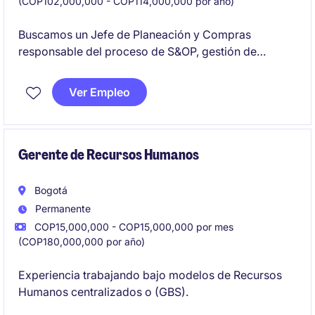
(COP102,000,000 - COP114,000,000 por año)
Buscamos un Jefe de Planeación y Compras
responsable del proceso de S&OP, gestión de
inventarios, compras internacionales y coordinación
de importaciones/exportaciones en una empresa
Ver Empleo
con crecimiento sostenido. El rol requiere alta
autonomía, sentido de urgencia, capacidad analítica
e interacción constante con equipos comerciales
para garantizar la disponibilidad de producto y la
Gerente de Recursos Humanos
continuidad del negocio.
Bogotá
Permanente
COP15,000,000 - COP15,000,000 por mes
(COP180,000,000 por año)
Experiencia trabajando bajo modelos de Recursos
Humanos centralizados o (GBS).