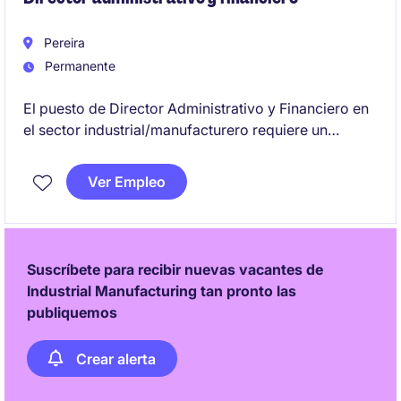
Pereira
Permanente
El puesto de Director Administrativo y Financiero en
el sector industrial/manufacturero requiere un
liderazgo estratégico para gestionar las áreas
administrativas y financieras de una empresa en
Ver Empleo
Pereira. Se busca un/a profesional con experiencia
en la optimización de recursos y toma de decisiones
clave para el desarrollo organizacional.
Suscríbete para recibir nuevas vacantes de
Industrial Manufacturing tan pronto las
publiquemos
Crear alerta