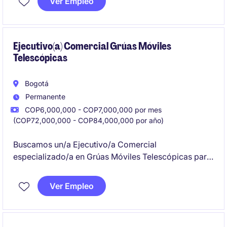
Ver Empleo
para transformar requerimientos en soluciones
viables, y asegurando que todos los planos, datos
técnicos y números de parte queden correctamente
documentados y cargados en el ERP, garantizando
Ejecutivo(a) Comercial Grúas Móviles
Telescópicas
trazabilidad, calidad y cumplimiento normativo del
producto.
Bogotá
Permanente
COP6,000,000 - COP7,000,000 por mes
(COP72,000,000 - COP84,000,000 por año)
Buscamos un/a Ejecutivo/a Comercial
especializado/a en Grúas Móviles Telescópicas para
liderar la gestión comercial, captar nuevos clientes y
fortalecer relaciones comerciales en el sector
Ver Empleo
industrial. Esta posición requiere habilidades en
ventas, negociación y conocimiento técnico del
sector industrial y de manufactura.