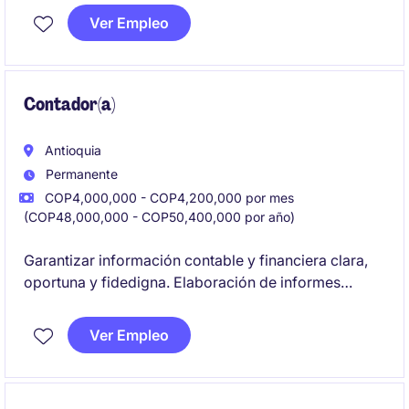
Ver Empleo
Contador(a)
Antioquia
Permanente
COP4,000,000 - COP4,200,000 por mes
(COP48,000,000 - COP50,400,000 por año)
Garantizar información contable y financiera clara,
oportuna y fidedigna. Elaboración de informes
contables locales y corporativos orientados a los
diferentes usuarios de la información, con el objetivo
Ver Empleo
de apoyar a la toma de decisiones de la compañía en
todos los ámbitos. Desde la perspectiva
organizacional es la persona encargada también de