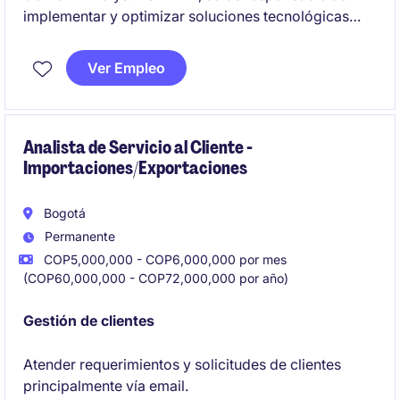
implementar y optimizar soluciones tecnológicas
relacionadas con la planificación de la cadena de
suministro, contribuyendo al éxito de las
Ver Empleo
operaciones en el sector industrial y de manufactura.
Este rol te permitirá trabajar con tecnologías
avanzadas en un entorno dinámico y colaborativo.
Analista de Servicio al Cliente -
Importaciones/Exportaciones
Bogotá
Permanente
COP5,000,000 - COP6,000,000 por mes
(COP60,000,000 - COP72,000,000 por año)
Gestión de clientes
Atender requerimientos y solicitudes de clientes
principalmente vía email.