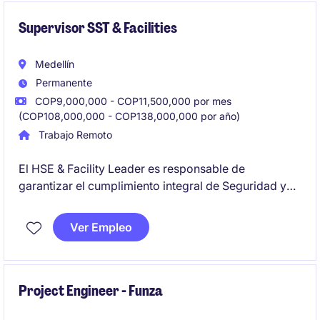
Supervisor SST & Facilities
Medellín
Permanente
COP9,000,000 - COP11,500,000 por mes
(COP108,000,000 - COP138,000,000 por año)
Trabajo Remoto
El HSE & Facility Leader es responsable de
garantizar el cumplimiento integral de Seguridad y
Salud en el Trabajo, liderando la prevención de
riesgos, el bienestar de los colaboradores y el
Ver Empleo
cumplimiento de la normativa legal vigente. Lidera la
gestión de Facilities, asegurando la operación,
mantenimiento, seguridad y sostenibilidad de las
instalaciones para brindar espacios de trabajo
Project Engineer - Funza
seguros, eficientes y alineados con las necesidades