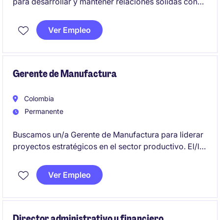
para desarrollar y mantener relaciones sólidas con
clientes en el sector industrial y de manufactura. La
persona seleccionada será responsable de cumplir
Ver Empleo
metas comerciales y garantizar la satisfacción del
cliente en Bogotá.
Gerente de Manufactura
Colombia
Permanente
Buscamos un/a Gerente de Manufactura para liderar
proyectos estratégicos en el sector productivo. El/la
profesional será responsable de garantizar la
eficiencia operativa y la implementación de mejora
Ver Empleo
continua. Debe contar con al menos 10 años de
experiencia en entornos manufactureros altamente
productivos.
Director administrativo y financiero