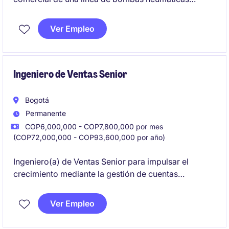
industriales, impulsando la apertura de mercado, la
generación de nuevos negocios y el crecimiento de
Ver Empleo
la participación de esta línea en Colombia.
Ingeniero de Ventas Senior
Bogotá
Permanente
COP6,000,000 - COP7,800,000 por mes
(COP72,000,000 - COP93,600,000 por año)
Ingeniero(a) de Ventas Senior para impulsar el
crecimiento mediante la gestión de cuentas
estratégicas y el desarrollo de nuevos negocios.
Idealmente, experiencia en industrias químicas,
Ver Empleo
detergencia, limpieza institucional, lavandería
industrial o afines.