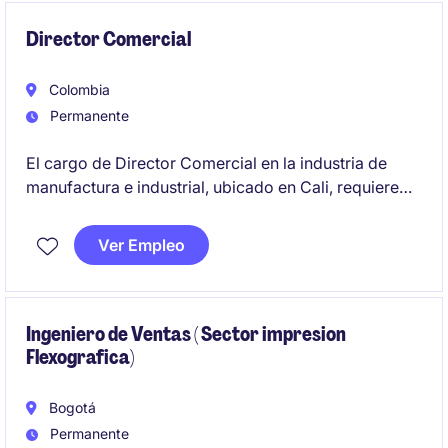
capacidades productivas de la operación.
Director Comercial
Colombia
Permanente
El cargo de Director Comercial en la industria de
manufactura e industrial, ubicado en Cali, requiere
habilidades estratégicas para liderar el área de
ventas y fomentar el crecimiento comercial. Este rol
Ver Empleo
se centra en la planificación, ejecución y supervisión
de estrategias comerciales que impulsen los
resultados de la organización.
Ingeniero de Ventas ( Sector impresion
Flexografica)
Bogotá
Permanente