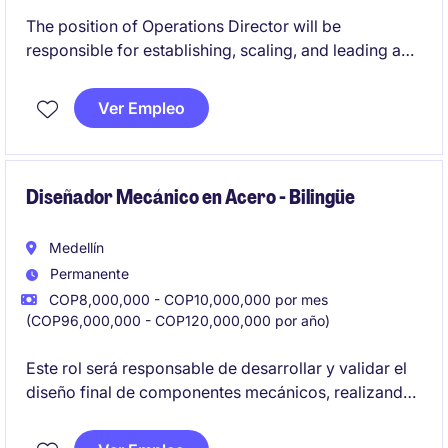
The position of Operations Director will be
responsible for establishing, scaling, and leading a
greenfield manufacturing operation, overseeing
business performance, operational execution,
Ver Empleo
stakeholder management, and organizational
development.
This role is key to building a sustainable and
Diseñador Mecánico en Acero - Bilingüe
profitable business, creating a high-performance
culture, and positioning the operation for long-term
Medellín
growth and future transition objectives.
Permanente
COP8,000,000 - COP10,000,000 por mes
(COP96,000,000 - COP120,000,000 por año)
Este rol será responsable de desarrollar y validar el
diseño final de componentes mecánicos, realizando
los cálculos y análisis técnicos necesarios,
coordinando directamente con el equipo comercial