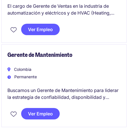
El cargo de Gerente de Ventas en la industria de
automatización y eléctricos y de HVAC (Heating,
Ventilation and Air Conditioning) está orientado a
liderar estrategias comerciales y gestionar equipos
Ver Empleo
de ventas para alcanzar los objetivos establecidos.
Perfil con más de 7 años de experiencia B2B
liderando equipos, manejando P&L, Inglés B2 y debe
contar con experiencia en el sector de HVAC.
Gerente de Mantenimiento
Colombia
Permanente
Buscamos un Gerente de Mantenimiento para liderar
la estrategia de confiabilidad, disponibilidad y
optimización de activos en una compañía del sector
manufacturero. La posición tendrá un rol estratégico
Ver Empleo
en la gestión del mantenimiento, la ejecución de
proyectos CAPEX y el fortalecimiento de las