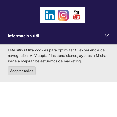
Información útil
Este sitio utiliza cookies para optimizar tu experiencia de
Búsqueda de empleo
navegación. Al 'Aceptar' las condiciones, ayudas a Michael
Page a mejorar los esfuerzos de marketing.
Empresas
Aceptar todas
Withdraw consent
Sobre Michael Page
MICHAEL PAGE INTERNATIONAL COLOMBIA S.A.