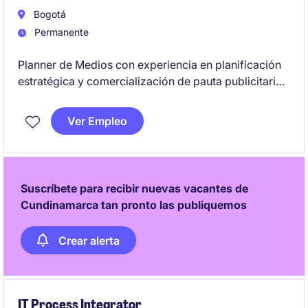
Bogotá
Permanente
Planner de Medios con experiencia en planificación
estratégica y comercialización de pauta publicitaria.
Será responsable de desarrollar estrategias de
medios integrales, negociar con medios, identificar
Ver Empleo
oportunidades comerciales y asegurar el
cumplimiento de los objetivos de comunicación y
negocio de nuestros clientes.
Suscríbete para recibir nuevas vacantes de
Cundinamarca tan pronto las publiquemos
Crear alerta
IT Process Integrator