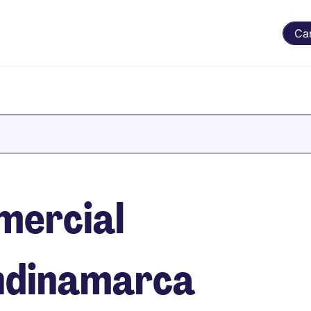
Ca
mercial
undinamarca