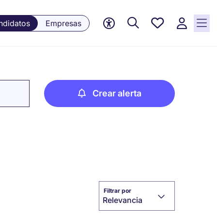
Empleos
ndidatos
Empresas
guardados,
0 Empleos
guardados
actualmente
Crear alerta
Filtrar por
Relevancia