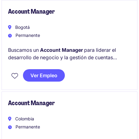
complejas B2B.
Account Manager
Bogotá
Permanente
Buscamos un
Account Manager
para liderar el
desarrollo de negocio y la gestión de cuentas
estratégicas del segmento
ISP (Internet Service
Providers) en Colombia
. Será responsable de
Ver Empleo
generar nuevas oportunidades comerciales,
fortalecer relaciones de largo plazo con clientes
clave y asegurar el cumplimiento de los objetivos de
ventas dentro de la industria de telecomunicaciones
Account Manager
y tecnología.
Colombia
Permanente