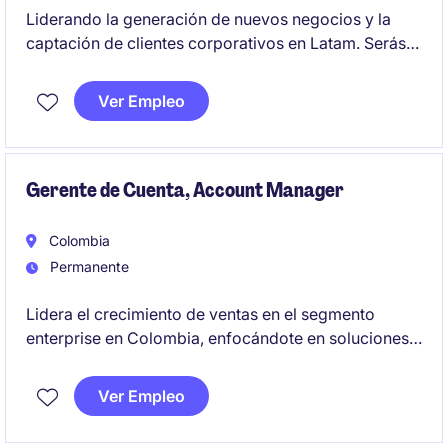
Liderando la generación de nuevos negocios y la
captación de clientes corporativos en Latam. Serás
responsable de todo el ciclo comercial, desde la
prospección hasta el cierre de contratos, impulsando
Ver Empleo
el crecimiento de ingresos mediante soluciones de
identidad digital, firma electrónica y servicios de
confianza digital
Gerente de Cuenta, Account Manager
Colombia
Permanente
Lidera el crecimiento de ventas en el segmento
enterprise en Colombia, enfocándote en soluciones
de conectividad por fibra y servicios tecnológicos
de alto valor. Esta posición ofrece la oportunidad de
Ver Empleo
gestionar cuentas estratégicas y desarrollar
relaciones con ejecutivos de alto nivel en ventas