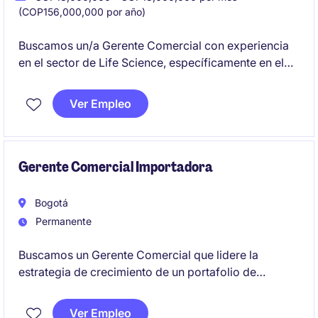
(COP156,000,000 por año)
Buscamos un/a Gerente Comercial con experiencia
en el sector de Life Science, específicamente en el
área de Healthcare, para liderar estrategias
comerciales y fomentar relaciones con clientes
Ver Empleo
clave. El/la candidato/a ideal deberá tener un sólido
entendimiento del mercado y habilidades en gestión
de equipos.
Gerente Comercial Importadora
Bogotá
Permanente
Buscamos un Gerente Comercial que lidere la
estrategia de crecimiento de un portafolio de
alimentos y bebidas premium importados,
impulsando principalmente el desarrollo del canal
Ver Empleo