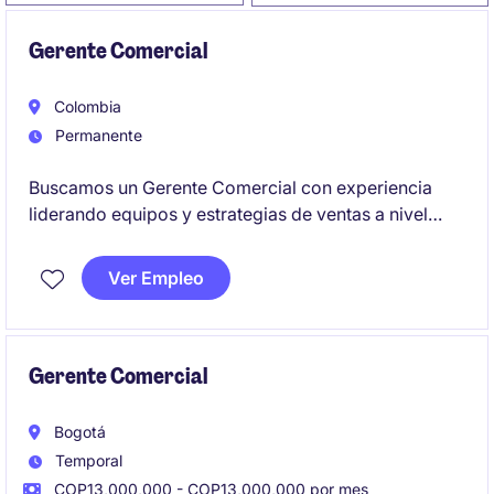
Gerente Comercial
Colombia
Permanente
Buscamos un Gerente Comercial con experiencia
liderando equipos y estrategias de ventas a nivel
nacional en compañías de fertilizantes, nutrición
vegetal o agroinsumos, con conocimiento en
Ver Empleo
portafolios NPK y desarrollo de negocios de alto
volumen. Será responsable de fortalecer la
estructura comercial, abrir nuevos mercados y
asegurar el cumplimiento de los objetivos de ventas,
Gerente Comercial
volumen, margen y rentabilidad.
Bogotá
Temporal
COP13,000,000 - COP13,000,000 por mes