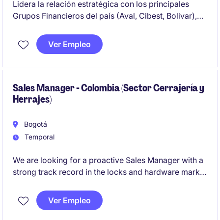
Lidera la relación estratégica con los principales
Grupos Financieros del país (Aval, Cibest, Bolivar),
uno de los grupos financieros más importantes de
Colombia, impulsando soluciones tecnológicas de
Ver Empleo
alto impacto. Únete a una multinacional para
gestionar ventas consultivas complejas y liderar
iniciativas de transformación digital de gran escala.
Sales Manager - Colombia (Sector Cerrajería y
Herrajes)
Bogotá
Temporal
We are looking for a proactive Sales Manager with a
strong track record in the locks and hardware market
in Colombia to lead the expansion of our brand
through offline channels.
Ver Empleo