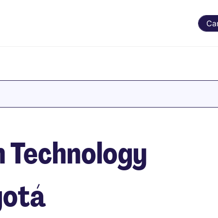
Ca
n Technology
gotá