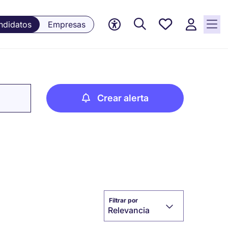
Empleos
ndidatos
Empresas
guardados,
0 Empleos
guardados
actualmente
Crear alerta
Filtrar por
Relevancia