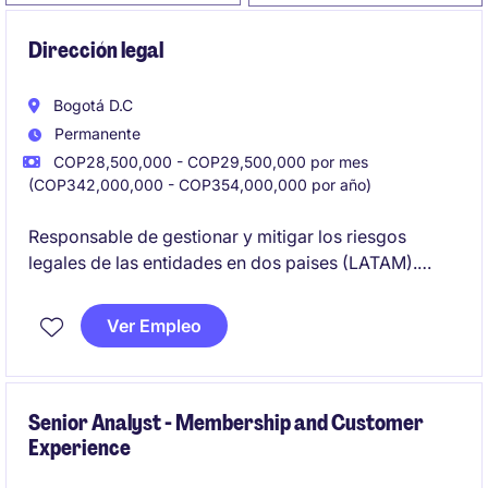
Dirección legal
Bogotá D.C
Permanente
COP28,500,000 - COP29,500,000 por mes
(COP342,000,000 - COP354,000,000 por año)
Responsable de gestionar y mitigar los riesgos
legales de las entidades en dos paises (LATAM).
Liderará el soporte legal estratégico para el negocio,
Ver Empleo
asegurando el cumplimiento normativo, la adecuada
gestión contractual, la administración de litigios, el
fortalecimiento del gobierno corporativo y el
acompañamiento legal a iniciativas estratégicas,
Senior Analyst - Membership and Customer
Experience
incluyendo fusiones y adquisiciones.