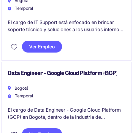
Bogotá
Temporal
El cargo de IT Support está enfocado en brindar
soporte técnico y soluciones a los usuarios internos,
asegurando el correcto funcionamiento de los
sistemas y equipos tecnológicos. Este rol, ubicado
Ver Empleo
en Bogotá, corresponde a un reemplazo temporal
dentro del sector de servicios financieros.
Data Engineer - Google Cloud Platform (GCP)
Bogotá
Temporal
El cargo de Data Engineer - Google Cloud Platform
(GCP) en Bogotá, dentro de la industria de
Tecnología y Telecomunicaciones, requiere
experiencia en el manejo de datos en entornos de