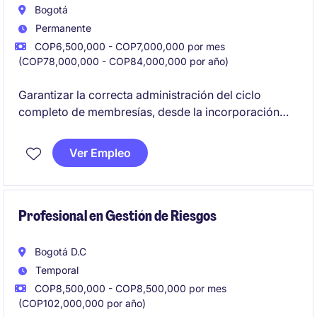
Bogotá
Permanente
COP6,500,000 - COP7,000,000 por mes
(COP78,000,000 - COP84,000,000 por año)
Garantizar la correcta administración del ciclo
completo de membresías, desde la incorporación
hasta su mantenimiento continuo, asegurando la
calidad, integridad y actualización de la información
Ver Empleo
en los diferentes sistemas de la organización.
Adicionalmente, apoyar los procesos de pagos
trimestrales a clientes, contribuyendo a la entrega
oportuna y precisa de reportes, rebates y demás
Profesional en Gestión de Riesgos
actividades relacionadas con la gestión de
programas y membresías.
Bogotá D.C
Temporal
COP8,500,000 - COP8,500,000 por mes
(COP102,000,000 por año)