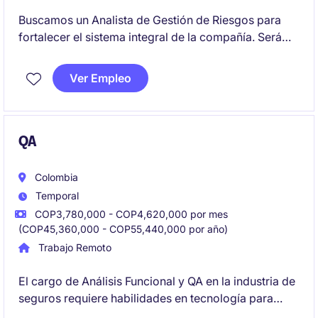
Buscamos un Analista de Gestión de Riesgos para
fortalecer el sistema integral de la compañía. Será
responsable de identificar, evaluar y monitorear
riesgos, asegurando su control dentro del apetito
Ver Empleo
definido. El rol es transversal, con alta interacción
con áreas clave y liderazgo en planes de acción.
QA
Colombia
Temporal
COP3,780,000 - COP4,620,000 por mes
(COP45,360,000 - COP55,440,000 por año)
Trabajo Remoto
El cargo de Análisis Funcional y QA en la industria de
seguros requiere habilidades en tecnología para
apoyar procesos de análisis funcional y pruebas de