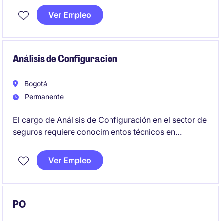
calidad. Este rol se enfoca en garantizar la calidad
Ver Empleo
de los sistemas y su alineación con los
requerimientos del negocio.
Análisis de Configuraciòn
Bogotá
Permanente
El cargo de Análisis de Configuración en el sector de
seguros requiere conocimientos técnicos en
tecnología y habilidades analíticas para gestionar
configuraciones y garantizar la calidad en los
Ver Empleo
procesos.
PO