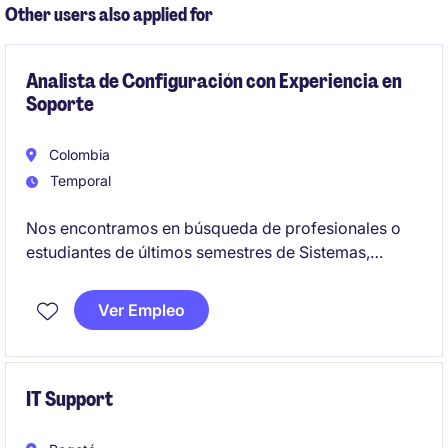
contribuir al éxito de un equipo de tecnología
Other users also applied for
innovador.
Analista de Configuración con Experiencia en
Soporte
Colombia
Temporal
Nos encontramos en búsqueda de profesionales o
estudiantes de últimos semestres de Sistemas,
Tecnología o carreras afines, con 1 a 2 años de
experiencia en configuración de plataformas,
Ver Empleo
soporte técnico de primer y segundo nivel, gestión
de incidencias y atención a usuarios.
IT Support