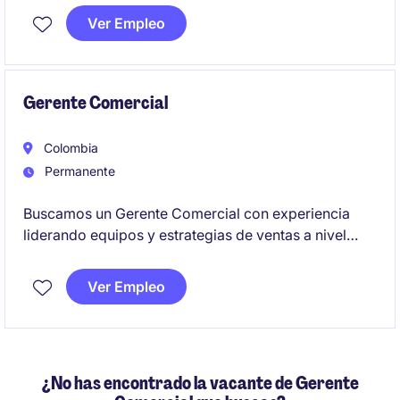
capacidades operativas, financieras y de
Ver Empleo
relacionamiento con actores del ecosistema rural.
Gerente Comercial
Colombia
Permanente
Buscamos un Gerente Comercial con experiencia
liderando equipos y estrategias de ventas a nivel
nacional en compañías de fertilizantes, nutrición
vegetal o agroinsumos, con conocimiento en
Ver Empleo
portafolios NPK y desarrollo de negocios de alto
volumen. Será responsable de fortalecer la
estructura comercial, abrir nuevos mercados y
asegurar el cumplimiento de los objetivos de ventas,
¿No has encontrado la vacante de Gerente
volumen, margen y rentabilidad.