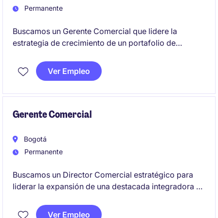
Permanente
Buscamos un Gerente Comercial que lidere la
estrategia de crecimiento de un portafolio de
alimentos y bebidas premium importados,
impulsando principalmente el desarrollo del canal
Ver Empleo
HORECA. Será responsable de fortalecer las
relaciones comerciales con clientes estratégicos,
identificar nuevas oportunidades de negocio y
contribuir a la expansión del portafolio mediante la
Gerente Comercial
búsqueda de nuevas marcas internacionales.
Bogotá
Permanente
Buscamos un Director Comercial estratégico para
liderar la expansión de una destacada integradora de
tecnología, gestionando un portafolio de soluciones
de infraestructura y servicios digitales de última
Ver Empleo