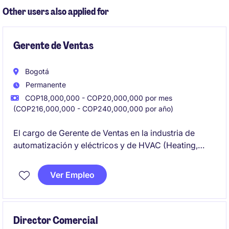
Other users also applied for
Gerente de Ventas
Bogotá
Permanente
COP18,000,000 - COP20,000,000 por mes
(COP216,000,000 - COP240,000,000 por año)
El cargo de Gerente de Ventas en la industria de
automatización y eléctricos y de HVAC (Heating,
Ventilation and Air Conditioning) está orientado a
liderar estrategias comerciales y gestionar equipos
Ver Empleo
de ventas para alcanzar los objetivos establecidos.
Perfil con más de 7 años de experiencia B2B
liderando equipos, manejando P&L, Inglés B2 y debe
contar con experiencia en el sector de HVAC.
Director Comercial