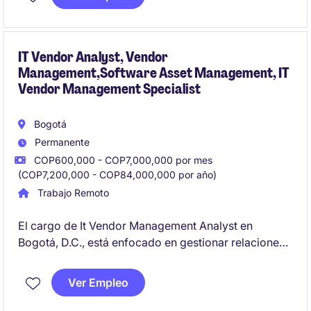
generación. El candidato ideal será responsable de
dirigir equipos de alto desempeño y asegurar el
cumplimiento de metas superiores a los 30 millones
de dólares anuales.
IT Vendor Analyst, Vendor
Management,Software Asset Management, IT
Vendor Management Specialist
Bogotá
Permanente
COP600,000 - COP7,000,000 por mes
(COP7,200,000 - COP84,000,000 por año)
Trabajo Remoto
El cargo de It Vendor Management Analyst en
Bogotá, D.C., está enfocado en gestionar relaciones
con proveedores de tecnología y garantizar el
cumplimiento de los acuerdos establecidos para
Ver Empleo
optimizar los servicios tecnológicos de la empresa.