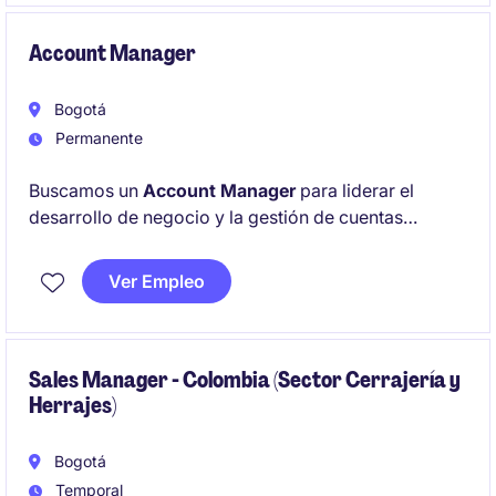
Account Manager
Bogotá
Permanente
Buscamos un
Account Manager
para liderar el
desarrollo de negocio y la gestión de cuentas
estratégicas del segmento
ISP (Internet Service
Providers) en Colombia
. Será responsable de
Ver Empleo
generar nuevas oportunidades comerciales,
fortalecer relaciones de largo plazo con clientes
clave y asegurar el cumplimiento de los objetivos de
ventas dentro de la industria de telecomunicaciones
Sales Manager - Colombia (Sector Cerrajería y
Herrajes)
y tecnología.
Bogotá
Temporal