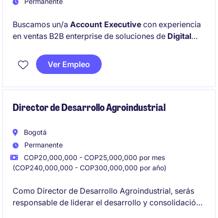
Permanente
Buscamos un/a
Account Executive
con experiencia
en ventas B2B enterprise de soluciones de
Digital
Identity, Onboarding / KYC, IAM, CIAM o
ciberseguridad
en LATAM. La persona será
Ver Empleo
responsable de desarrollar oportunidades
comerciales, vender a perfiles técnicos y de negocio,
y construir relaciones con clientes enterprise y
partners.
Director de Desarrollo Agroindustrial
Bogotá
Permanente
COP20,000,000 - COP25,000,000 por mes
(COP240,000,000 - COP300,000,000 por año)
Como Director de Desarrollo Agroindustrial, serás
responsable de liderar el desarrollo y consolidación
de modelos agroindustriales sostenibles, integrando