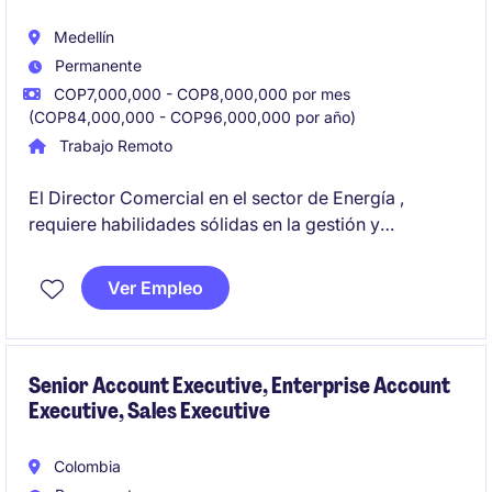
Medellín
Permanente
COP7,000,000 - COP8,000,000 por mes
(COP84,000,000 - COP96,000,000 por año)
Trabajo Remoto
El Director Comercial en el sector de Energía ,
requiere habilidades sólidas en la gestión y
desarrollo de estrategias comerciales para
garantizar el crecimiento sostenible de la
Ver Empleo
organización. Este rol implica liderar equipos de
ventas y establecer relaciones estratégicas con
clientes clave.
Senior Account Executive, Enterprise Account
Executive, Sales Executive
Debe impulsar el crecimiento del portafolio de
energía, cumplir con los objetivos de rentabilidad y
brindar un adecuado servicio a los clientes.
Colombia