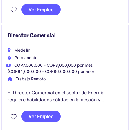
transporte/automotriz. Este rol estratégico implica la
Ver Empleo
supervisión de procesos, optimización de recursos y
el cumplimiento de objetivos organizacionales.
Director Comercial
Medellín
Permanente
COP7,000,000 - COP8,000,000 por mes
(COP84,000,000 - COP96,000,000 por año)
Trabajo Remoto
El Director Comercial en el sector de Energía ,
requiere habilidades sólidas en la gestión y
desarrollo de estrategias comerciales para
garantizar el crecimiento sostenible de la
Ver Empleo
organización. Este rol implica liderar equipos de
ventas y establecer relaciones estratégicas con