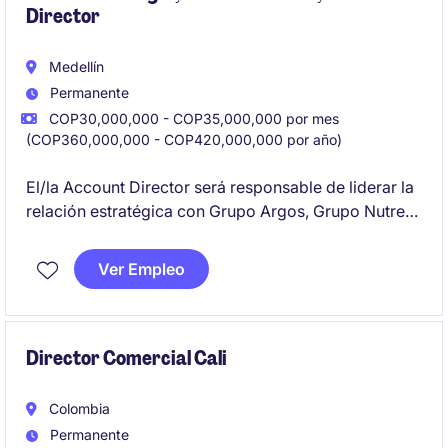
Director
Medellín
Permanente
COP30,000,000 - COP35,000,000 por mes
(COP360,000,000 - COP420,000,000 por año)
El/la Account Director será responsable de liderar la
relación estratégica con Grupo Argos, Grupo Nutresa
y Grupo Sura, impulsando crecimiento y
posicionando soluciones tecnológicas de alto valor.
Ver Empleo
Actuará como un socio clave en procesos de
transformación empresarial, gestionando relaciones
ejecutivas en Medellín.
Director Comercial Cali
Colombia
Permanente