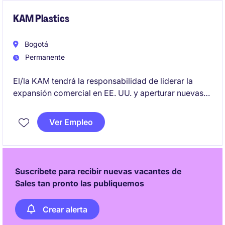
general.
KAM Plastics
Bogotá
Permanente
El/la KAM tendrá la responsabilidad de liderar la
expansión comercial en EE. UU. y aperturar nuevas
oportunidades en una industria dinámica y en
crecimiento. Un rol clave para hunters estratégicos
Ver Empleo
que quieren impactar negocio real y escalar cuentas
de alto valor.
Suscríbete para recibir nuevas vacantes de
Sales tan pronto las publiquemos
Crear alerta