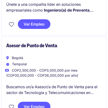
Únete a una compañía líder en soluciones
empresariales como
Ingeniero(a) de Preventa
,
acompañando al equipo comercial en la
identificación de necesidades, diseño de soluciones
Ver Empleo
y demostraciones consultivas para potenciales
clientes. Buscamos profesionales con experiencia en
ERP
y
nómina
que quieran impactar directamente el
crecimiento del negocio y la satisfacción del cliente.
Asesor de Punto de Venta
Bogotá
Temporal
COP2,500,000 - COP3,000,000 por mes
(COP30,000,000 - COP36,000,000 por año)
Buscamos un/a Asesor/a de Punto de Venta para el
sector de Tecnología y Telecomunicaciones en
Bogotá. Este rol será clave para brindar atención al
cliente y garantizar la correcta ejecución de las
Ver Empleo