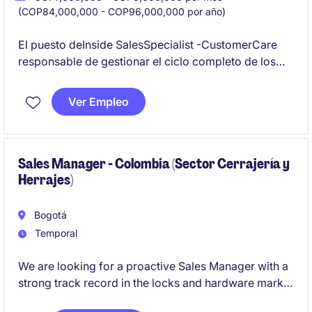
(COP84,000,000 - COP96,000,000 por año)
El puesto deInside SalesSpecialist -CustomerCare
responsable de gestionar el ciclo completo de los
pedidos internacionales, garantizando una
experiencia de servicio excepcional para clientes y
Ver Empleo
distribuidores. Trabajará de la mano con los equipos
de Ventas, Logística ySupplyChain en Alemania para
asegurar operaciones eficientes y entregas
oportunas. Conocimiento de logística internacional e
Sales Manager - Colombia (Sector Cerrajería y
Herrajes)
Incoterms (deseable)
Bogotá
Temporal
We are looking for a proactive Sales Manager with a
strong track record in the locks and hardware market
in Colombia to lead the expansion of our brand