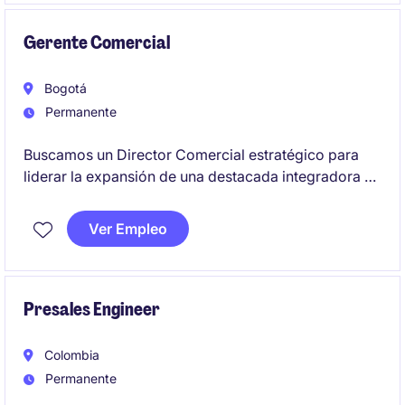
Gerente Comercial
Bogotá
Permanente
Buscamos un Director Comercial estratégico para
liderar la expansión de una destacada integradora de
tecnología, gestionando un portafolio de soluciones
de infraestructura y servicios digitales de última
Ver Empleo
generación. El candidato ideal será responsable de
dirigir equipos de alto desempeño y asegurar el
cumplimiento de metas superiores a los 30 millones
de dólares anuales.
Presales Engineer
Colombia
Permanente