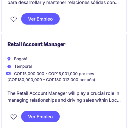
para desarrollar y mantener relaciones sólidas con
clientes en el sector industrial y de manufactura. La
persona seleccionada será responsable de cumplir
Ver Empleo
metas comerciales y garantizar la satisfacción del
cliente en Bogotá.
Retail Account Manager
Bogotá
Temporal
COP15,000,000 - COP15,001,000 por mes
(COP180,000,000 - COP180,012,000 por año)
The Retail Account Manager will play a crucial role in
managing relationships and driving sales within Local
retailers, ensuring optimal product placement and
execution of marketing strategies.
Ver Empleo