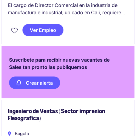
El cargo de Director Comercial en la industria de
manufactura e industrial, ubicado en Cali, requiere
habilidades estratégicas para liderar el área de
ventas y fomentar el crecimiento comercial. Este rol
Ver Empleo
se centra en la planificación, ejecución y supervisión
de estrategias comerciales que impulsen los
resultados de la organización.
Suscríbete para recibir nuevas vacantes de
Sales tan pronto las publiquemos
Crear alerta
Ingeniero de Ventas ( Sector impresion
Flexografica)
Bogotá