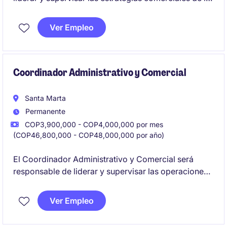
operación multiproteína en la zona Nariño-
Putumayo, asegurando la correcta ejecución del
Ver Empleo
modelo comercial y el desarrollo del territorio. Este
puesto requiere habilidades de liderazgo,
planificación estratégica y un enfoque sólido en el
cumplimiento de metas comerciales y la gestión
Coordinador Administrativo y Comercial
integral de canales e inventarios.
Santa Marta
Permanente
COP3,900,000 - COP4,000,000 por mes
(COP46,800,000 - COP48,000,000 por año)
El Coordinador Administrativo y Comercial será
responsable de liderar y supervisar las operaciones
comerciales y administrativas dentro del sector
retail. Este rol requiere habilidades organizativas y
Ver Empleo
de gestión para garantizar el éxito de las actividades
del departamento de ventas y del almacen en