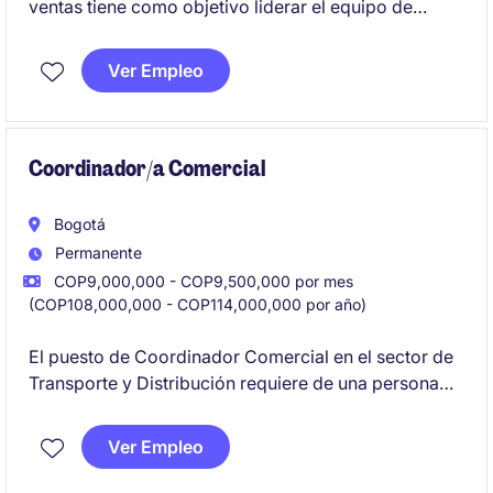
ventas tiene como objetivo liderar el equipo de
solution design que va a desarrollar y presentar
soluciones personalizadas y efectivas para
Ver Empleo
satisfacer las necesidades específicas de los
clientes. Se espera que la persona en este cargo
contribuya al crecimiento del negocio mediante
estrategias innovadoras y alineadas con los
Coordinador/a Comercial
objetivos comerciales.
Bogotá
Permanente
COP9,000,000 - COP9,500,000 por mes
(COP108,000,000 - COP114,000,000 por año)
El puesto de Coordinador Comercial en el sector de
Transporte y Distribución requiere de una persona
organizada y estratégica para liderar la gestión
comercial y garantizar el cumplimiento de metas. Se
Ver Empleo
busca un/a profesional con habilidades en ventas y
conocimiento del mercado en Bogotá.