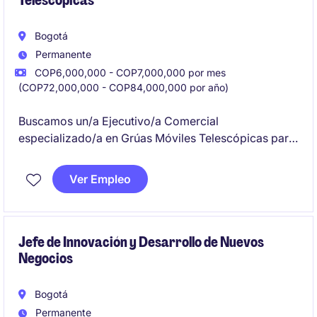
Telescópicas
Bogotá
Permanente
COP6,000,000 - COP7,000,000 por mes
(COP72,000,000 - COP84,000,000 por año)
Buscamos un/a Ejecutivo/a Comercial
especializado/a en Grúas Móviles Telescópicas para
liderar la gestión comercial, captar nuevos clientes y
fortalecer relaciones comerciales en el sector
Ver Empleo
industrial. Esta posición requiere habilidades en
ventas, negociación y conocimiento técnico del
sector industrial y de manufactura.
Jefe de Innovación y Desarrollo de Nuevos
Negocios
Bogotá
Permanente