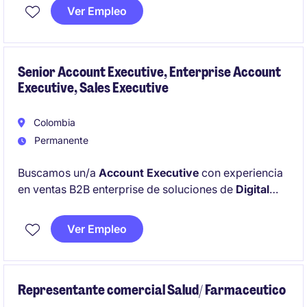
through offline channels.
Ver Empleo
Senior Account Executive, Enterprise Account
Executive, Sales Executive
Colombia
Permanente
Buscamos un/a
Account Executive
con experiencia
en ventas B2B enterprise de soluciones de
Digital
Identity, Onboarding / KYC, IAM, CIAM o
ciberseguridad
en LATAM. La persona será
Ver Empleo
responsable de desarrollar oportunidades
comerciales, vender a perfiles técnicos y de negocio,
y construir relaciones con clientes enterprise y
partners.
Representante comercial Salud/ Farmaceutico