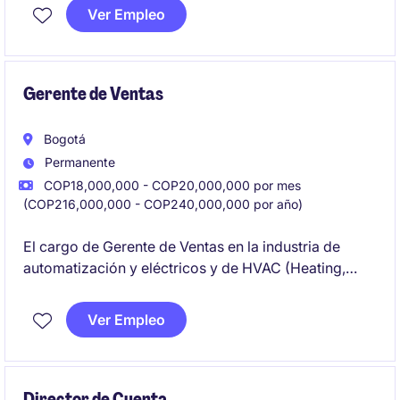
generación de nuevos negocios y el crecimiento de
Ver Empleo
la participación de esta línea en Colombia.
Gerente de Ventas
Bogotá
Permanente
COP18,000,000 - COP20,000,000 por mes
(COP216,000,000 - COP240,000,000 por año)
El cargo de Gerente de Ventas en la industria de
automatización y eléctricos y de HVAC (Heating,
Ventilation and Air Conditioning) está orientado a
liderar estrategias comerciales y gestionar equipos
Ver Empleo
de ventas para alcanzar los objetivos establecidos.
Perfil con más de 7 años de experiencia B2B
liderando equipos, manejando P&L, Inglés B2 y debe
contar con experiencia en el sector de HVAC.
Director de Cuenta