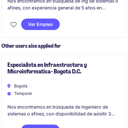
Nos encontramos en busqueda de Ing de sistemas o
afines, con experiencia general de 5 años en
tecnologias de programación .NET, Angular, y
experiencia especifica de 1 año en liderazgo tecnico
Ver Empleo
de equipos de Software
Other users also applied for
Especialista en Infraestructura y
Microinformatica- Bogotá D.C.
Bogotá
Temporal
Nos encontramos en búsqueda de Ingeniero de
sistemas o afines, con disponibilidad de asisitir 3
días a oficina Bogotá D.C. con experiencia minimo de
5 años en administración
Windows Server, Active