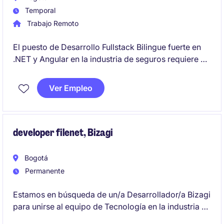
Temporal
Trabajo Remoto
El puesto de Desarrollo Fullstack Bilingue fuerte en
.NET y Angular en la industria de seguros requiere un
profesional con conocimientos avanzados en
desarrollo de software tanto en el front-end como en
Ver Empleo
el back-end. La posición está ubicada en Bogotá y
busca un perfil técnico con experiencia en el área de
tecnología.
developer filenet, Bizagi
Bogotá
Permanente
Estamos en búsqueda de un/a Desarrollador/a Bizagi
para unirse al equipo de Tecnología en la industria de
Transporte y Distribución en Bogotá. El/la