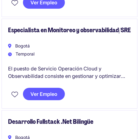
Ver Empleo
stakeholders y entrega
Especialista en Monitoreo y observabilidad/SRE
Bogotá
Temporal
El puesto de Servicio Operación Cloud y
Observabilidad consiste en gestionar y optimizar
plataformas de nube y herramientas de monitoreo
para garantizar la continuidad y eficiencia de los
Ver Empleo
servicios tecnológicos. Se busca un/a profesional
con experiencia en el área de tecnología y
conocimientos en servicios cloud para el sector de
servicios financieros.
Desarrollo Fullstack .Net Bilingüe
Bogotá