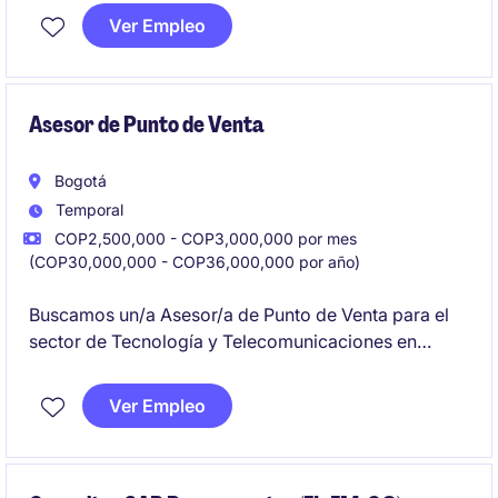
candidato/a ideal será responsable de diseñar,
Ver Empleo
desarrollar e implementar soluciones en Bizagi,
asegurando un rendimiento óptimo y cumpliendo
con los objetivos del negocio.
Asesor de Punto de Venta
Bogotá
Temporal
COP2,500,000 - COP3,000,000 por mes
(COP30,000,000 - COP36,000,000 por año)
Buscamos un/a Asesor/a de Punto de Venta para el
sector de Tecnología y Telecomunicaciones en
Bogotá. Este rol será clave para brindar atención al
cliente y garantizar la correcta ejecución de las
Ver Empleo
estrategias comerciales en el punto de venta.