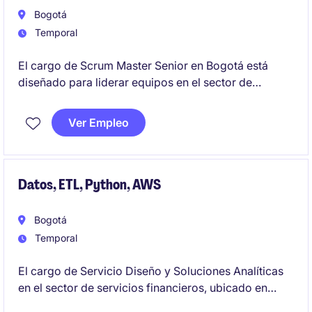
Bogotá
Temporal
El cargo de Scrum Master Senior en Bogotá está
diseñado para liderar equipos en el sector de
tecnología y telecomunicaciones, asegurando la
implementación efectiva de metodologías ágiles.
Ver Empleo
Este rol requiere experiencia gestionando proyectos
complejos y facilitando la colaboración entre
equipos multidisciplinarios
Datos, ETL, Python, AWS
Bogotá
Temporal
El cargo de Servicio Diseño y Soluciones Analíticas
en el sector de servicios financieros, ubicado en
Bogotá, se enfoca en la implementación de