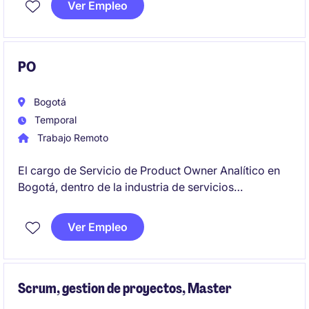
Ver Empleo
Directory, GPO, soporte de infraestructura, gestión
de incidentes y plataformas transaccionales
, con
orientación al servicio, capacidad de análisis y
resolución de problemas.
PO
Bogotá
Temporal
Trabajo Remoto
El cargo de Servicio de Product Owner Analítico en
Bogotá, dentro de la industria de servicios
financieros, está enfocado en liderar la gestión de
productos tecnológicos con un enfoque analítico.
Ver Empleo
Este rol temporal busca garantizar el cumplimiento
de los objetivos estratégicos del área de tecnología.
Scrum, gestion de proyectos, Master