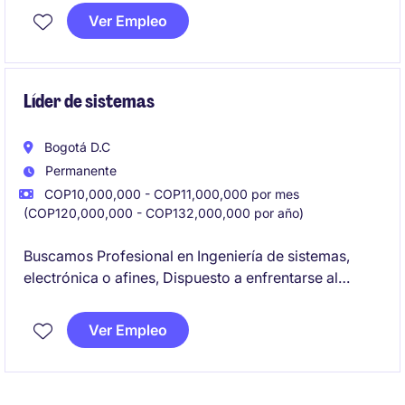
soluciones tecnológicas y analíticas para optimizar
Ver Empleo
procesos y apoyar la toma de decisiones
estratégicas. El rol está orientado a profesionales
con conocimientos en tecnología y análisis de datos
Líder de sistemas
Bogotá D.C
Permanente
COP10,000,000 - COP11,000,000 por mes
(COP120,000,000 - COP132,000,000 por año)
Buscamos Profesional en Ingeniería de sistemas,
electrónica o afines, Dispuesto a enfrentarse al
desafió de Líder TI o Coordinador TI.
Ver Empleo