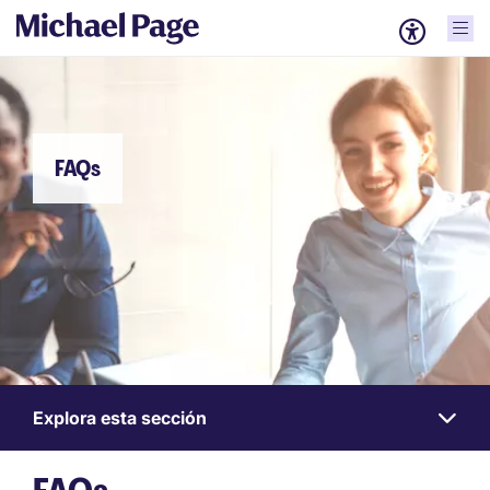
FAQs
Explora esta sección
Work
for
us