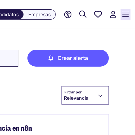
Empleos
ndidatos
Empresas
guardados,
0 Empleos
guardados
actualmente
Crear alerta
Filtrar por
Relevancia
ncia en n8n