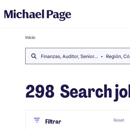
Inicio
Breadcrumb
Finanzas, Auditor, Senior…
Región, Có
298
Search jo
Close
Close
Reset
Filtrar